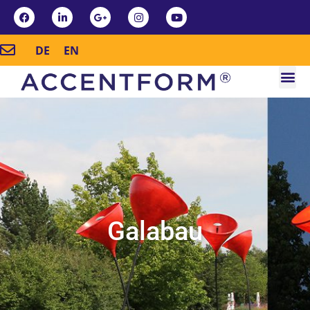
DE
EN
Galabau