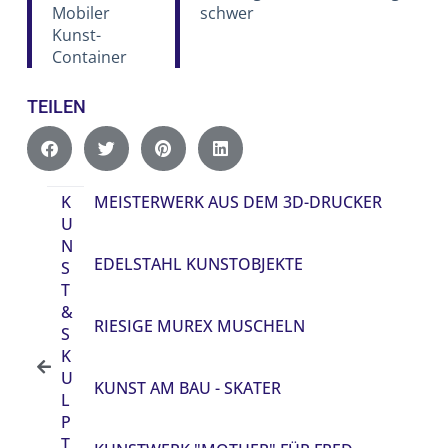
Mobiler
schwer
Kunst-
Container
TEILEN
K
MEISTERWERK AUS DEM 3D-DRUCKER
U
N
EDELSTAHL KUNSTOBJEKTE
S
T
&
RIESIGE MUREX MUSCHELN
S
K
U
KUNST AM BAU - SKATER
L
P
T