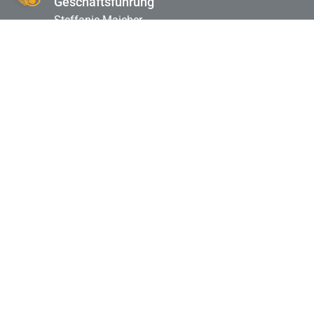
Geschäftsführung
Steffanie Maicher
© Alle Rechte vorbehalten 2024 | ACCENTFORM
DE
EN