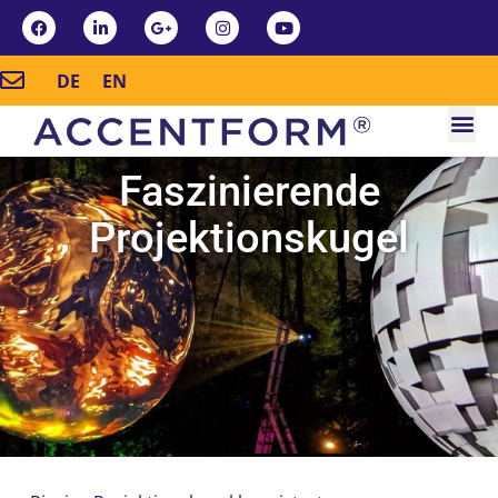
DE
EN
Faszinierende
Projektionskugel