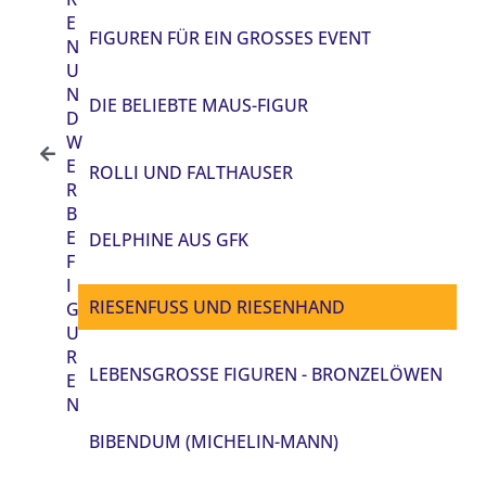
E
FIGUREN FÜR EIN GROSSES EVENT
N
U
N
DIE BELIEBTE MAUS-FIGUR
D
W
E
ROLLI UND FALTHAUSER
R
B
E
DELPHINE AUS GFK
F
I
RIESENFUSS UND RIESENHAND
G
U
R
LEBENSGROSSE FIGUREN - BRONZELÖWEN
E
N
BIBENDUM (MICHELIN-MANN)