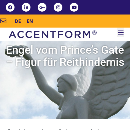
DE
EN
Engel vom Prince’s Gate
– Figur für Reithindernis