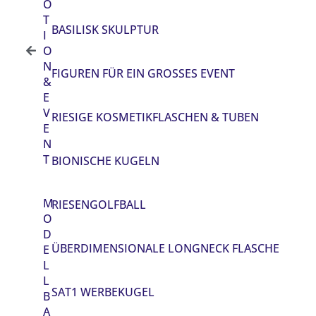
O
T
BASILISK SKULPTUR
I
O
N
FIGUREN FÜR EIN GROSSES EVENT
&
E
V
RIESIGE KOSMETIKFLASCHEN & TUBEN
E
N
T
BIONISCHE KUGELN
M
RIESENGOLFBALL
O
D
ÜBERDIMENSIONALE LONGNECK FLASCHE
E
L
L
SAT1 WERBEKUGEL
B
A