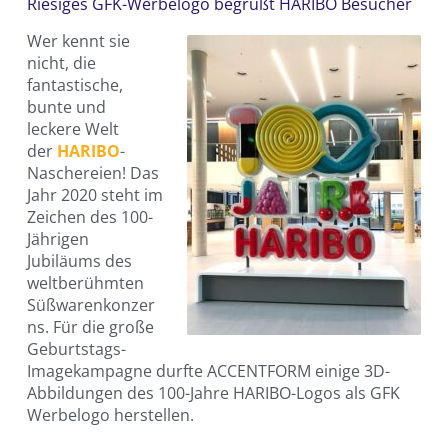
Riesiges GFK-Werbelogo begrüßt HARIBO Besucher
Wer kennt sie
nicht, die
fantastische,
bunte und
leckere Welt
der
HARIBO
-
Naschereien! Das
Jahr 2020 steht im
Zeichen des 100-
Jährigen
Jubiläums des
weltberühmten
Süßwarenkonzer
ns. Für die große
Geburtstags-
Imagekampagne durfte ACCENTFORM einige 3D-
Abbildungen des 100-Jahre HARIBO-Logos als GFK
Werbelogo herstellen.